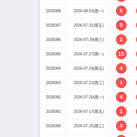
5
2026088
2026-08-03(周一)
5
2026087
2026-07-31(周五)
2
2026086
2026-07-29(周三)
10
2026085
2026-07-27(周一)
4
2026084
2026-07-24(周五)
1
2026083
2026-07-22(周三)
4
2026082
2026-07-20(周一)
1
2026081
2026-07-17(周五)
3
2026080
2026-07-15(周三)