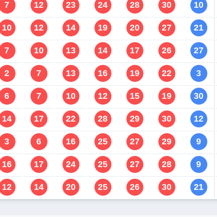
7
12
23
24
28
30
10
10
12
14
19
20
27
21
7
10
13
14
17
26
27
2
7
13
16
19
22
3
6
7
10
12
15
19
30
14
17
22
28
29
30
12
3
6
16
25
27
29
9
16
17
24
25
27
28
9
12
14
20
25
26
30
21