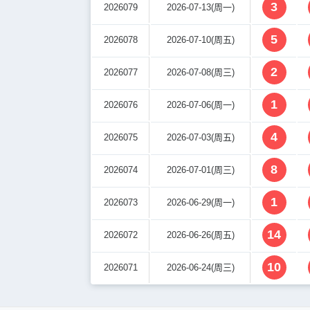
3
2026079
2026-07-13(周一)
5
2026078
2026-07-10(周五)
2
2026077
2026-07-08(周三)
1
2026076
2026-07-06(周一)
4
2026075
2026-07-03(周五)
8
2026074
2026-07-01(周三)
1
2026073
2026-06-29(周一)
14
2026072
2026-06-26(周五)
10
2026071
2026-06-24(周三)