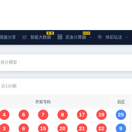
情报分享
智能大数据
奖金计算器
体彩玩法
统计模型
近100期
开奖号码
后区
4
6
7
8
17
19
25
3
6
15
20
21
22
9