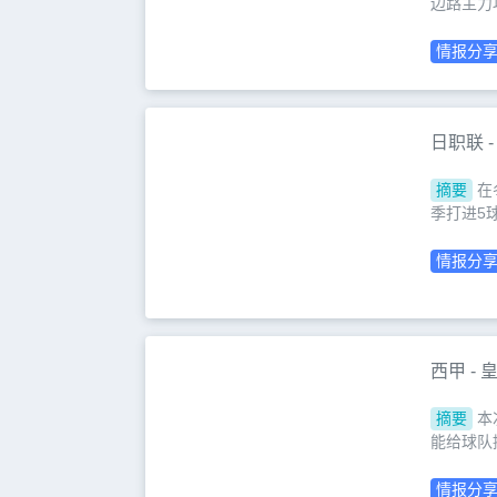
边路主力
情报分
日职联 
摘要
在冬季转会窗口期间，福冈黄蜂将球队的主力中卫安藤智哉送往德国留洋，同时也告别了上赛
季打进5
情报分
西甲 -
摘要
本次客场面对皇家马德里的比赛，皇家社会仅迎来了替补门将马雷罗（4场）的伤愈复出，这
能给球队
情报分