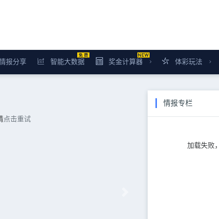
情报分享
智能大数据
奖金计算器
体彩玩法
情报专栏
请
点击重试
加载失败