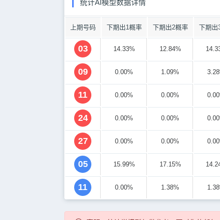
统计AI模型数据详情
上期号码
下期出1概率
下期出2概率
下期出
03
14.33%
12.84%
14.3
09
0.00%
1.09%
3.2
11
0.00%
0.00%
0.0
24
0.00%
0.00%
0.0
27
0.00%
0.00%
0.0
05
15.99%
17.15%
14.2
11
0.00%
1.38%
1.3