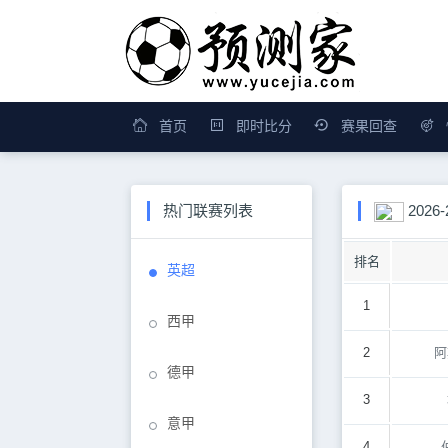
首页
即时比分
赛果回查
热门联赛列表
2026
排名
英超
1
西甲
2
阿
德甲
3
意甲
4