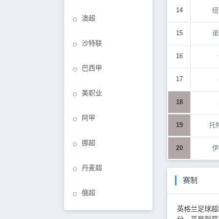
14
纽
澳超
15
诺
沙特联
16
巴西甲
17
美职业
18
阿甲
19
托
挪超
20
伊
丹麦超
赛制
俄超
英格兰足球超