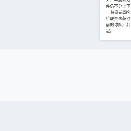
分、平局则双
件仍不分上下
联赛前四名直
给联赛未获欧
前的球队）若
冠。