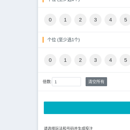
0
1
2
3
4
5
个位 (至少选1个)
0
1
2
3
4
5
倍数:
清空所有
请选择玩法和号码并生成投注