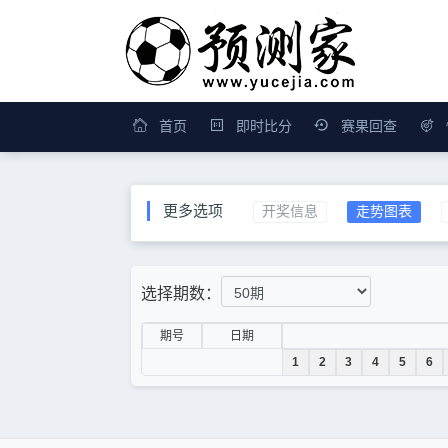
首页
即时比分
赛果回查
更多选项
开奖信息
走势图表
选择期数：
期号
日期
1
2
3
4
5
6