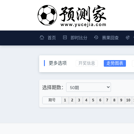
首页
即时比分
赛果回查
更多选项
开奖信息
走势图表
选择期数：
期号
1
2
3
4
5
6
7
8
9
10