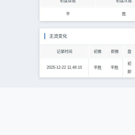
初盘首选
初盘次选
平
胜
主流变化
记录时间
初推
即推
盘
初
2025-12-22 11:48:10
平胜
平胜
即