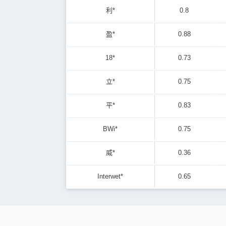
利*
0.8
盈*
0.88
18*
0.73
立*
0.75
平*
0.83
BWi*
0.75
威*
0.36
Interwet*
0.65