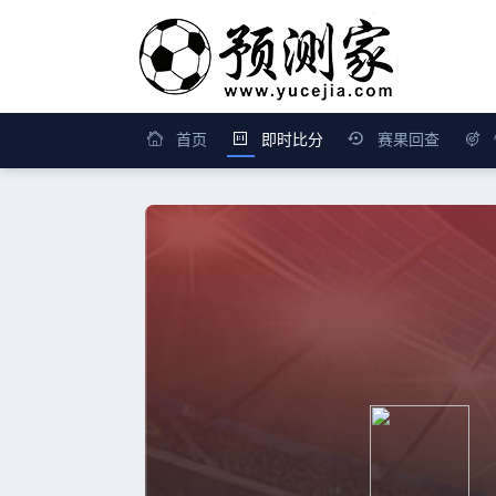
首页
即时比分
赛果回查