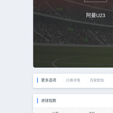
阿曼U23
更多选项
比赛详情
百家欧指
进球指数