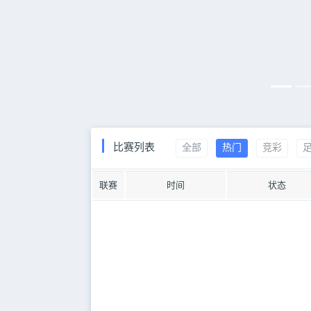
比赛列表
全部
热门
竞彩
联赛
时间
状态